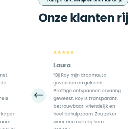
Transparant, eerlijk en onafhankelijk
Onze klanten ri
Laura
 met
“Bij Roy mijn droomauto
uto
gevonden en gekocht.
Prettige ontspannen ervaring
hele
geweest. Roy is transparant,
p
betrouwbaar, vriendelijk en
erkoper
heel behulpzaam. Zou zeker
pzaam
weer een auto bij hem