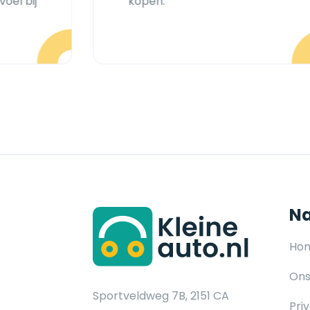
oel bij
kopen.”
Na
Ho
Ons
Sportveldweg 7B, 2151 CA
Pri