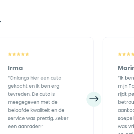
!
Irma
Mari
“Onlangs hier een auto
“Ik be
gekocht en ik ben erg
mijn T
tevreden. De auto is
rijdt p
meegegeven met de
betrou
beloofde kwaliteit en de
aankoo
service was prettig. Zeker
soepel
een aanrader!”
was vr