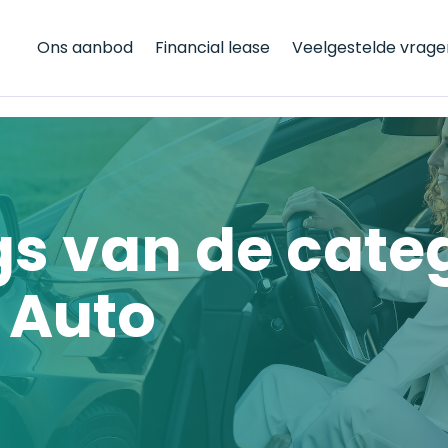
Ons aanbod
Financial lease
Veelgestelde vrage
gs van de cate
 Auto