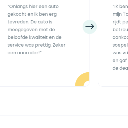
“Onlangs hier een auto
“Ik be
gekocht en ik ben erg
mijn T
tevreden. De auto is
rijdt p
meegegeven met de
betrou
beloofde kwaliteit en de
aankoo
service was prettig. Zeker
soepel
een aanrader!”
was vr
en gaf
de deal