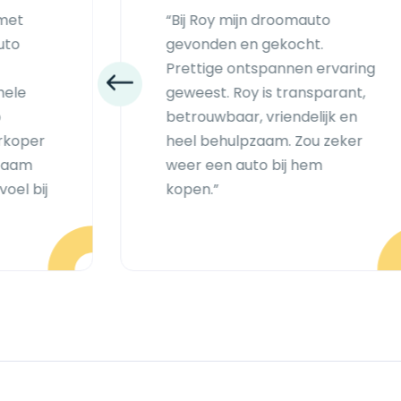
 met
“Bij Roy mijn droomauto
uto
gevonden en gekocht.
Prettige ontspannen ervaring
hele
geweest. Roy is transparant,
p
betrouwbaar, vriendelijk en
erkoper
heel behulpzaam. Zou zeker
pzaam
weer een auto bij hem
oel bij
kopen.”