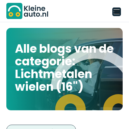
Alle blogs van de
categorie:
Lichtmetalen
wielen (16")