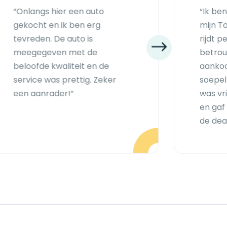
“Onlangs hier een auto
“Ik be
gekocht en ik ben erg
mijn T
tevreden. De auto is
rijdt p
meegegeven met de
betrou
beloofde kwaliteit en de
aankoo
service was prettig. Zeker
soepel
een aanrader!”
was vr
en gaf
de deal