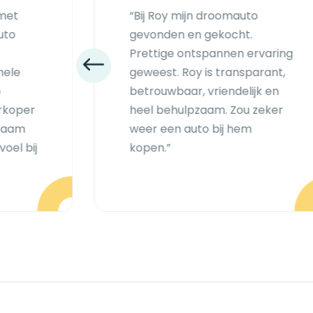
 met
“Bij Roy mijn droomauto
uto
gevonden en gekocht.
Prettige ontspannen ervaring
hele
geweest. Roy is transparant,
p
betrouwbaar, vriendelijk en
erkoper
heel behulpzaam. Zou zeker
pzaam
weer een auto bij hem
oel bij
kopen.”