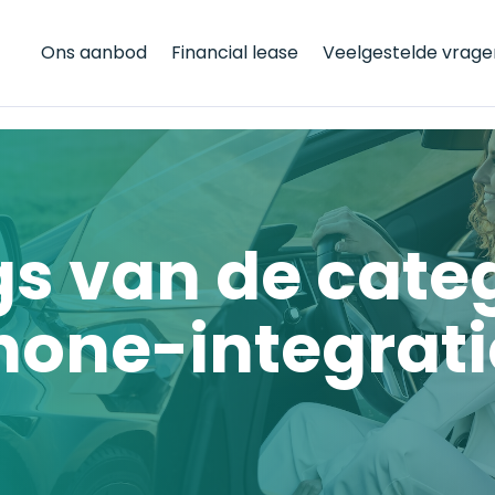
Ons aanbod
Financial lease
Veelgestelde vrage
gs van de cate
one-integrati