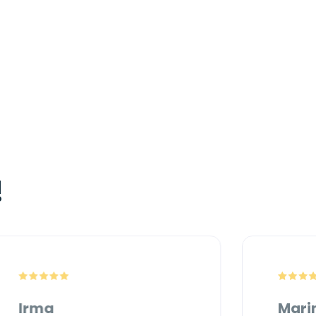
!
Irma
Mari