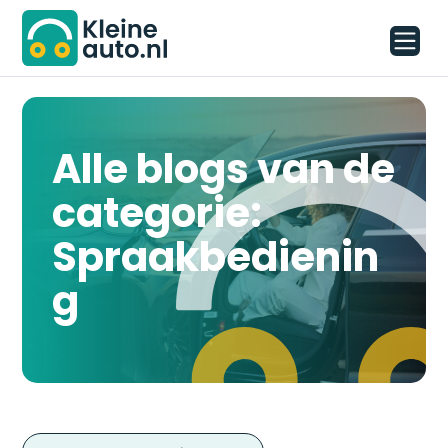
Alle blogs van de
categorie:
Spraakbedienin
g